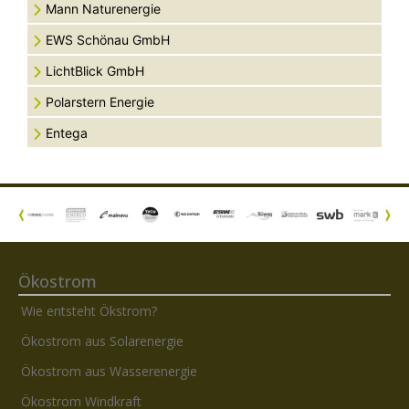
Mann Naturenergie
EWS Schönau GmbH
LichtBlick GmbH
Polarstern Energie
Entega
Ökostrom
Wie entsteht Ökstrom?
Ökostrom aus Solarenergie
Ökostrom aus Wasserenergie
Ökostrom Windkraft