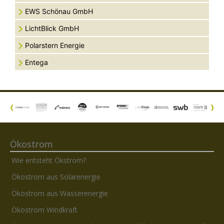
EWS Schönau GmbH
LichtBlick GmbH
Polarstern Energie
Entega
Ökostrom
Wie entsteht Ökstrom?
Ökostrom aus Solarenergie
Ökostrom aus Wasserenergie
Ökostrom Windkraft