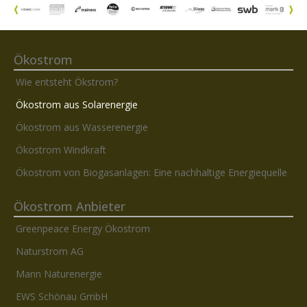
Ökostrom
Wie entsteht Ökstrom?
Ökostrom aus Solarenergie
Ökostrom aus Wasserenergie
Ökostrom Windkraft
Ökostrom von Biogasanlagen: Eine nachhaltige Energiequelle
Ökostrom Anbieter
Greenpeace Energy Ökostrom
Naturstrom AG
Mann Naturenergie
EWS Schönau GmbH